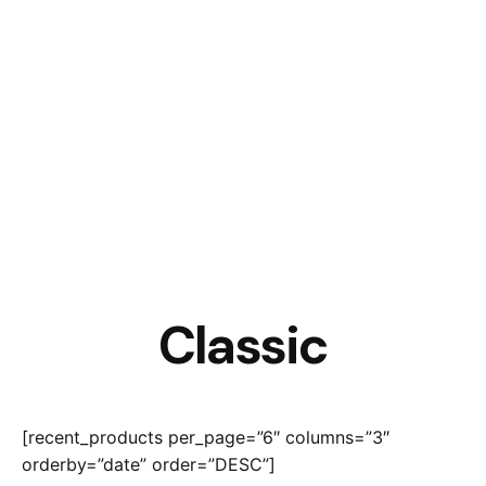
Skip
to
content
reumatolog.dk
Classic
[recent_products per_page=”6″ columns=”3″
orderby=”date” order=”DESC”]