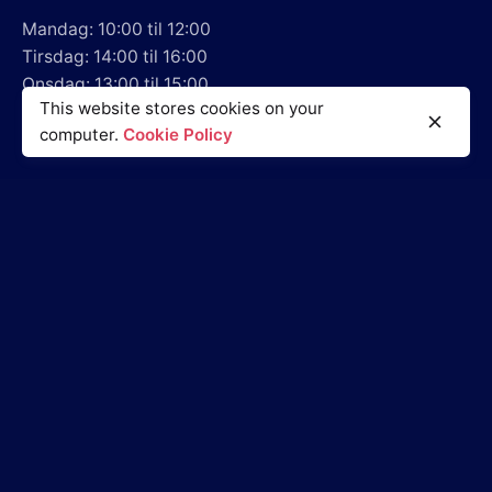
Mandag: 10:00 til 12:00
Tirsdag: 14:00 til 16:00
Onsdag: 13:00 til 15:00
This website stores cookies on your
Torsdag: 10.00 til 12.00
computer.
Cookie Policy
Fredag: Efter aftale
Alm. henvisning: Tlf. 33124001
Mail: info@reumatolog.dk
Adresse
Sluseholmen 17, 1. sal,
2450 København SV
Danmark