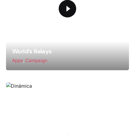
World’s Relays
Apps
Campaign